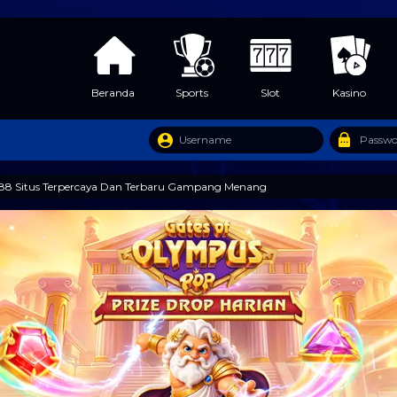
Beranda
Sports
Slo
era88 Situs Terpercaya Dan Terbaru Gampang Menang